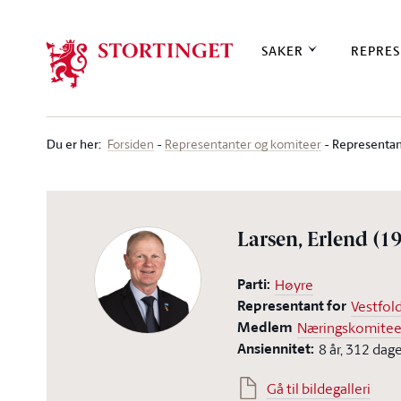
Stortinget.no
SAKER
REPRES
Du er her
:
Representan
Forsiden
Representanter og komiteer
Larsen, Erlend
(1
Parti:
Høyre
Representant for
Vestfol
Medlem
Næringskomite
Ansiennitet:
8 år, 312 dag
Gå til bildegalleri