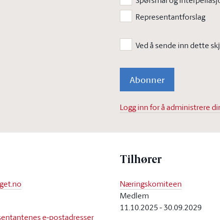
Spørsmål og interpellasj
Representantforslag
Abonner
Logg inn for å administrere 
Tilhører
nget.no
Næringskomiteen
Medlem
11.10.2025
-
30.09.2029
resentantenes e-postadresser