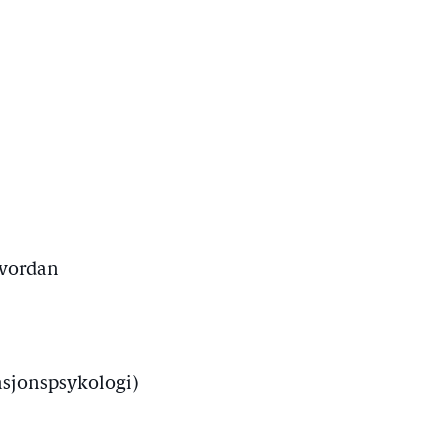
hvordan
sasjonspsykologi)