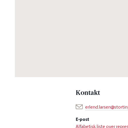
Kontakt
erlend.larsen@storti
E-post
Alfabetisk liste over rep