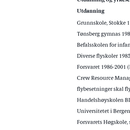
Utdanning og yrkese
Utdanning
Grunnskole, Stokke 
Tønsberg gymnas 198
Befalsskolen for infa
Diverse flyskoler 198
Forsvaret 1986-2001 (D
Crew Resource Manag
flybesetninger skal fl
Handelshøyskolen BI 
Universitetet i Berge
Forsvarets Høgskole, 