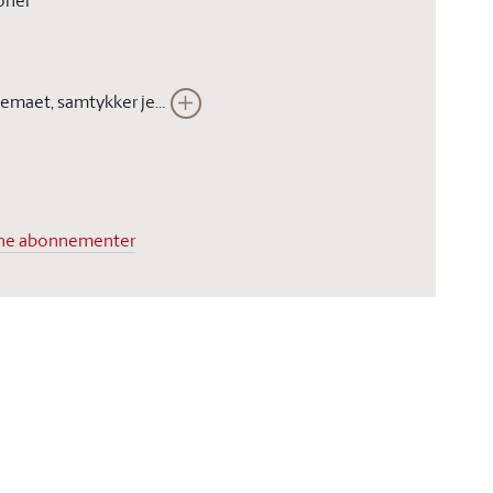
oner
Ved å sende inn dette skjemaet, samtykker jeg i at Stortinget kan lagre opplysningene jeg har gitt i skjemaet. Opplysningene vil ikke bli brukt til annet enn å kunne gjennomføre den bestilte tjenesten. Les vår
dine abonnementer