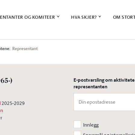
ENTANTER OG KOMITEER
HVA SKJER?
OM STOR
tene:
Representant
E-postvarsling om aktivitet
965-)
representanten
d
2025-2029
en
er
Innlegg