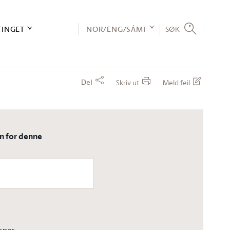
TINGET
NOR/ENG/SÁMI
SØK
Del
Skriv ut
Meld feil
en for denne