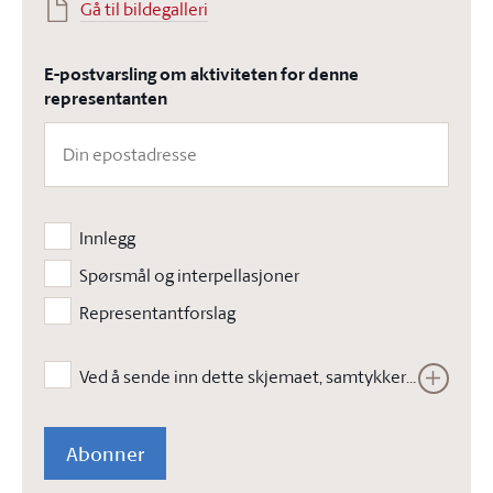
Gå til bildegalleri
E-postvarsling om aktiviteten for denne
representanten
Innlegg
Spørsmål og interpellasjoner
Representantforslag
Ved å sende inn dette skjemaet, samtykker jeg i at Stortinget kan lagre opplysningene jeg har gitt i skjemaet. Opplysningene vil ikke bli brukt til annet enn å kunne gjennomføre den bestilte tjenesten. Les vår
Abonner