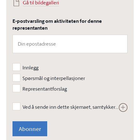
Gå til bildegalleri
E-postvarsling om aktiviteten for denne
representanten
Innlegg
Spørsmål og interpellasjoner
Representantforslag
Ved å sende inn dette skjemaet, samtykker jeg i at Stortinget kan lagre opplysningene jeg har gitt i skjemaet. Opplysningene vil ikke bli brukt til annet enn å kunne gjennomføre den bestilte tjenesten. Les vår
Abonner