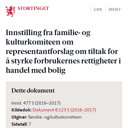
Stortinget.no
SØK
MENY
Innstilling fra familie- og
kulturkomiteen om
representantforslag om tiltak for
å styrke forbrukernes rettigheter i
handel med bolig
Dette dokument
Innst. 477 S (2016–2017)
Kildedok
:
Dokument 8:123 S (2016–2017)
Utgiver
:
familie- og kulturkomiteen
Sidetall
:
7