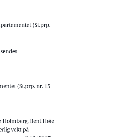
epartementet (St.prp.
 sendes
entet (St.prp. nr. 13
ise Holmberg, Bent Høie
rlig vekt på