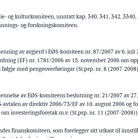
lie- og kulturkomiteen, unntatt kap. 340, 341, 342, 3340
dannings- og forskningskomiteen.
jenning av avgjerd i EØS-komiteen nr. 87/2007 av 6. jul
ordning (EF) nr. 1781/2006 av 15. november 2006 om o
 følgje med pengeoverføringar (St.prp. nr. 8 (2007-2008
jennelse av EØS-komiteens beslutning nr. 21/2007 av 27
-avtalen av direktiv 2006/73/EF av 10. august 2006 og 
 om investeringsforetak m.v. (St.prp. nr. 11 (2007-2008))
endes finanskomiteen, som forelegger sitt utkast til innstil