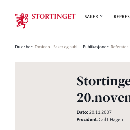
Stortinget.no
SAKER
REPRES
Du er her
:
Publikasjoner:
Forsiden
Saker og publ…
Referater
Stortinge
20.novem
Dato
:
20.11.2007
President
:
Carl I. Hagen