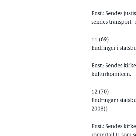
Enst.: Sendes just
sendes transport-
11.
(69)
Endringer i stats
Enst.: Sendes kirk
kulturkomiteen.
12.
(70)
Endringar i statsb
2008))
Enst.: Sendes kirk
romertall II, som