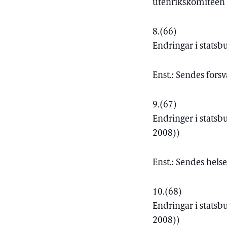
utenrikskomiteen ti
8.
(66)
Endringar i statsb
Enst.: Sendes fors
9.
(67)
Endringer i statsb
2008))
Enst.: Sendes hel
10.
(68)
Endringar i statsb
2008))