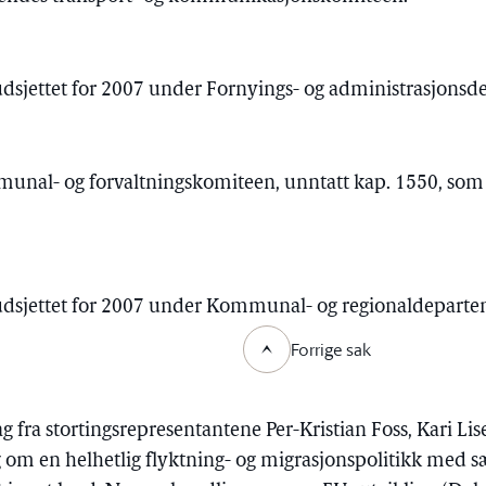
udsjettet for 2007 under Fornyings- og administrasjonsd
)
munal- og forvaltningskomiteen, unntatt kap. 1550, som
budsjettet for 2007 under Kommunal- og regionaldepartem
Forrige sak
g fra stortingsrepresentantene Per-Kristian Foss, Kari L
 om en helhetlig flyktning- og migrasjonspolitikk med sæ