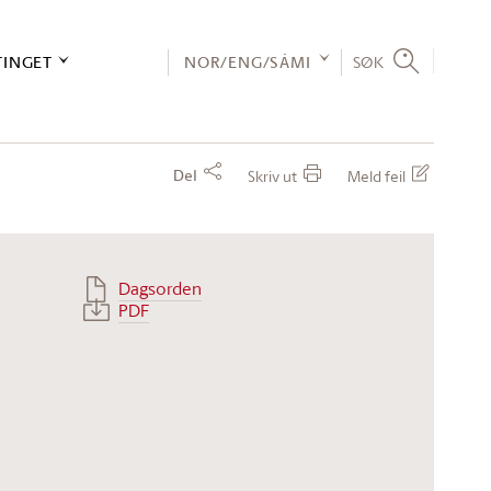
TINGET
NOR/ENG/SÁMI
SØK
Del
Skriv ut
Meld feil
Dagsorden
PDF