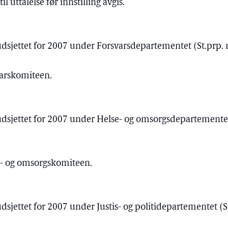
l uttalelse før innstilling avgis.
udsjettet for 2007 under Forsvarsdepartementet (St.prp. 
varskomiteen.
udsjettet for 2007 under Helse- og omsorgsdepartementet 
se- og omsorgskomiteen.
udsjettet for 2007 under Justis- og politidepartementet (S