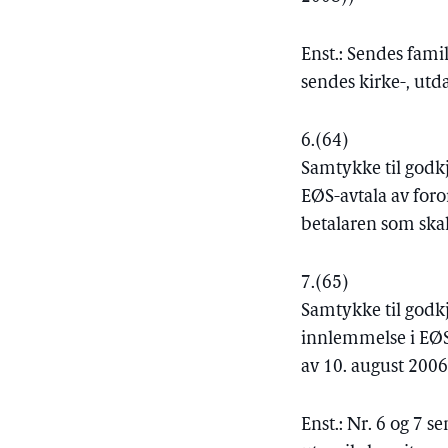
Enst.: Sendes fami
sendes kirke-, ut
6.
(64)
Samtykke til godk
EØS-avtala av for
betalaren som skal
7.
(65)
Samtykke til godk
innlemmelse i EØS
av 10. august 2006
Enst.: Nr. 6 og 7 s