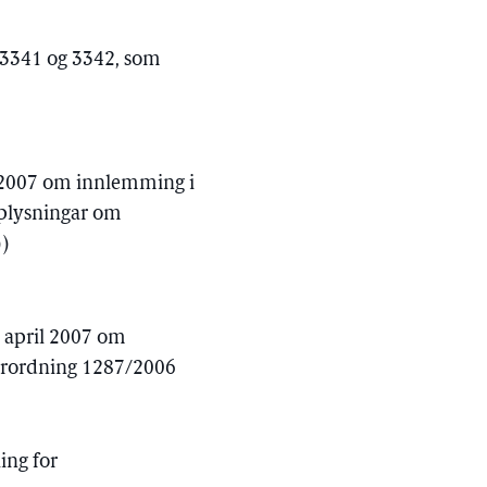
, 3341 og 3342, som
i 2007 om innlemming i
pplysningar om
))
. april 2007 om
forordning 1287/2006
ling for