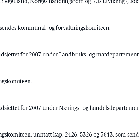
t i eget land, Norges handlingsrom og EUs utvikling (Do
15 sendes kommunal- og forvaltningskomiteen.
udsjettet for 2007 under Landbruks- og matdepartementet
ingskomiteen.
udsjettet for 2007 under Nærings- og handelsdepartement
ingskomiteen, unntatt kap. 2426, 5326 og 5613, som se