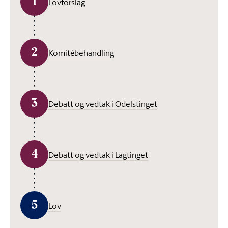
1
Lovforslag
2
Komitébehandling
3
Debatt og vedtak i Odelstinget
4
Debatt og vedtak i Lagtinget
5
Lov