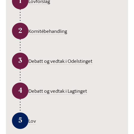
1
Lovforslag
2
Komitébehandling
3
Debatt og vedtak i Odelstinget
4
Debatt og vedtak i Lagtinget
5
Lov