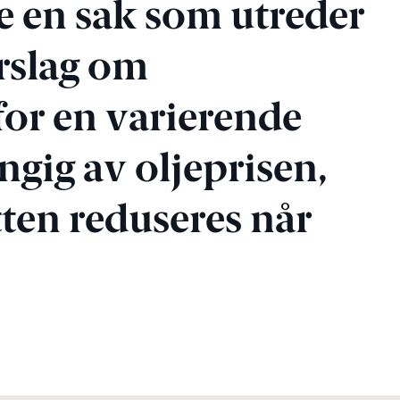
 en sak som utreder
rslag om
for en varierende
gig av oljeprisen,
tten reduseres når