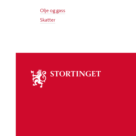
Olje og gass
Skatter
Om
stortinget