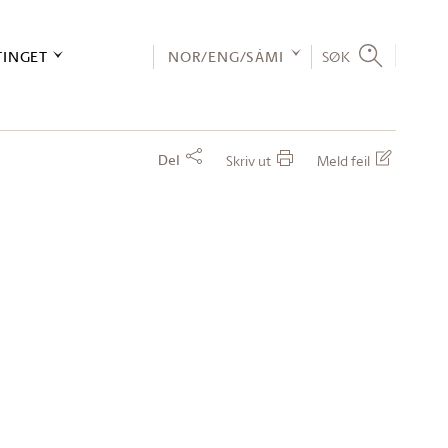
TINGET
NOR/ENG/SÁMI
SØK
Del
Skriv ut
Meld feil