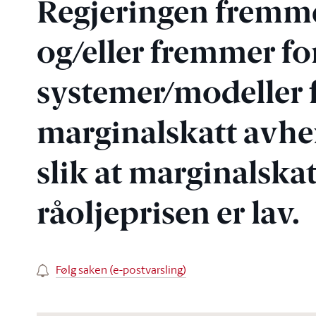
Regjeringen fremme
og/eller fremmer fo
systemer/modeller 
marginalskatt avhen
slik at marginalska
råoljeprisen er lav.
Følg saken (e-postvarsling)