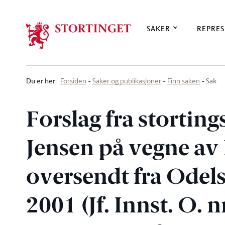
Stortinget.no
SAKER
REPRES
Du er her
:
Sak
Forsiden
Saker og publikasjoner
Finn saken
Forslag fra stortin
Jensen på vegne av 
oversendt fra Odels
2001 (Jf. Innst. O. n