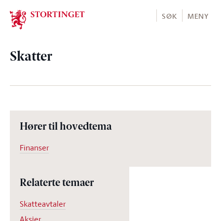
Stortinget.no
SØK
MENY
Skatter
Hører til hovedtema
Finanser
Relaterte temaer
Skatteavtaler
Aksjer