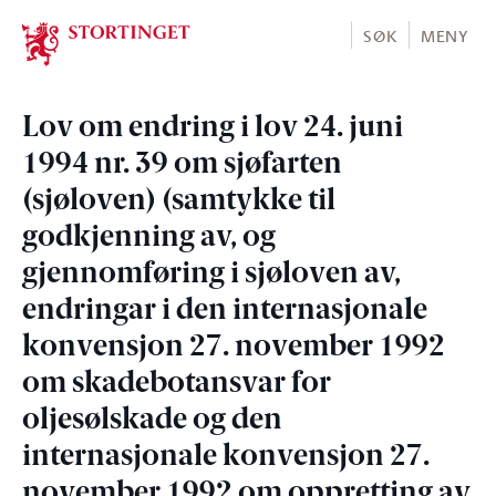
Stortinget.no
SØK
MENY
Lov om endring i lov 24. juni
1994 nr. 39 om sjøfarten
(sjøloven) (samtykke til
godkjenning av, og
gjennomføring i sjøloven av,
endringar i den internasjonale
konvensjon 27. november 1992
om skadebotansvar for
oljesølskade og den
internasjonale konvensjon 27.
november 1992 om oppretting av