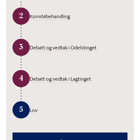
2
Komitébehandling
3
Debatt og vedtak i Odelstinget
4
Debatt og vedtak i Lagtinget
5
Lov