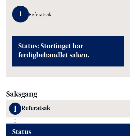
1
Referatsak
Status: Stortinget har
ferdigbehandlet saken.
Saksgang
1
Referatsak
Status