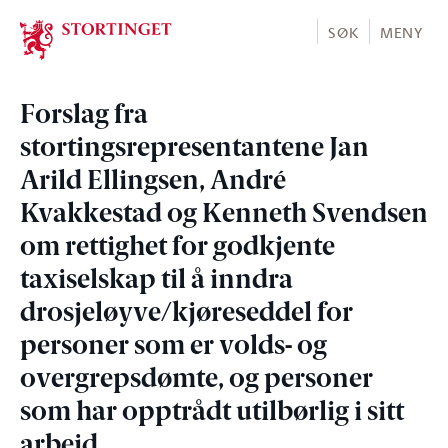
Stortinget.no
SØK
MENY
Forslag fra
stortingsrepresentantene Jan
Arild Ellingsen, André
Kvakkestad og Kenneth Svendsen
om rettighet for godkjente
taxiselskap til å inndra
drosjeløyve/kjøreseddel for
personer som er volds- og
overgrepsdømte, og personer
som har opptrådt utilbørlig i sitt
arbeid