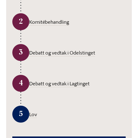
2
Komitébehandling
3
Debatt og vedtak i Odelstinget
4
Debatt og vedtak i Lagtinget
5
Lov