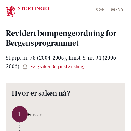
Stortinget.no
SØK
MENY
Revidert bompengeordning for
Bergensprogrammet
St.prp. nr. 75 (2004-2005), Innst. S. nr. 94 (2005-
Følg saken (e-postvarsling)
2006)
Hvor er saken nå?
1
Forslag