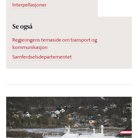
Interpellasjoner
Se også
Regjeringens temaside om transport og
kommunikasjon
Samferdselsdepartementet