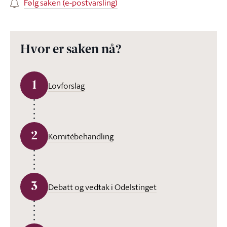
Følg saken (e-postvarsling)
Hvor er saken nå?
1
Lovforslag
2
Komitébehandling
3
Debatt og vedtak i Odelstinget