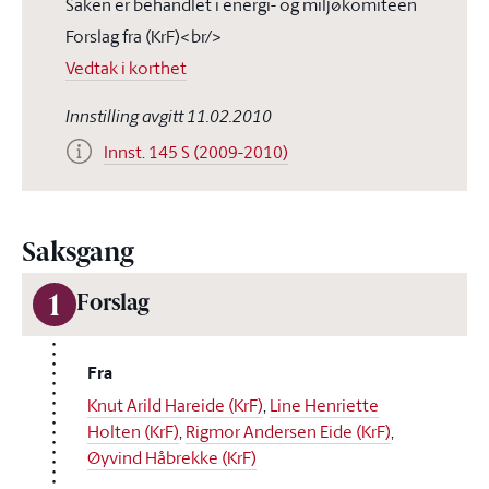
Saken er behandlet i energi- og miljøkomiteen
Forslag fra (KrF)<br/>
Vedtak i korthet
Innstilling avgitt 11.02.2010
Innst. 145 S (2009-2010)
Saksgang
1
Forslag
Fra
Knut Arild Hareide (KrF)
,
Line Henriette
Holten (KrF)
,
Rigmor Andersen Eide (KrF)
,
Øyvind Håbrekke (KrF)