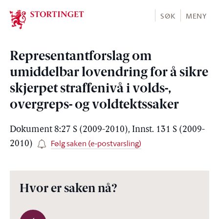
Stortinget.no
SØK
MENY
Representantforslag om
umiddelbar lovendring for å sikre
skjerpet straffenivå i volds-,
overgreps- og voldtektssaker
Dokument 8:27 S (2009-2010), Innst. 131 S (2009-
Følg saken (e-postvarsling)
2010)
Hvor er saken nå?