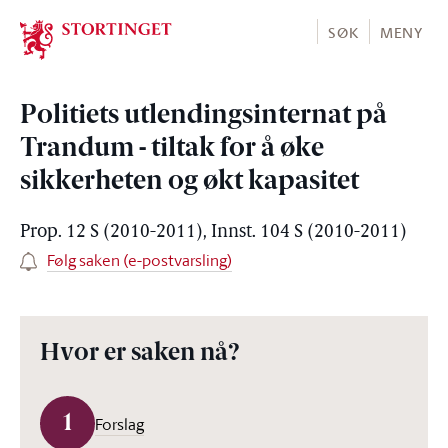
Stortinget.no
SØK
MENY
Politiets utlendingsinternat på
Trandum - tiltak for å øke
sikkerheten og økt kapasitet
Prop. 12 S (2010-2011), Innst. 104 S (2010-2011)
Følg saken (e-postvarsling)
Hvor er saken nå?
1
Forslag