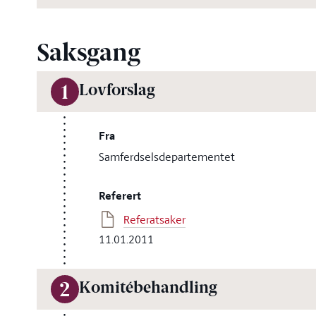
Saksgang
Lovforslag
1
Fra
Samferdselsdepartementet
Referert
Referatsaker
11.01.2011
Komitébehandling
2