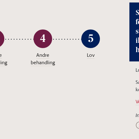
S
f
4
5
i
e
Andre
Lov
ing
behandling
L
S
k
V
I