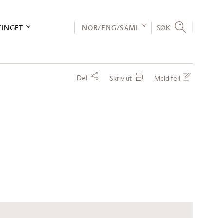
TINGET
NOR/ENG/SÁMI
SØK
Del
Skriv ut
Meld feil