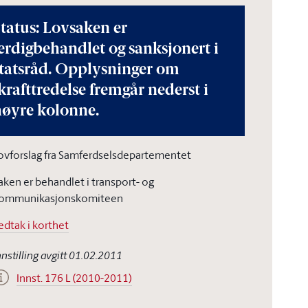
tatus: Lovsaken er
erdigbehandlet og sanksjonert i
statsråd. Opplysninger om
krafttredelse fremgår nederst i
høyre kolonne.
ovforslag fra Samferdselsdepartementet
aken er behandlet i transport- og
ommunikasjonskomiteen
edtak i korthet
nnstilling avgitt 01.02.2011
Innst. 176 L (2010-2011)