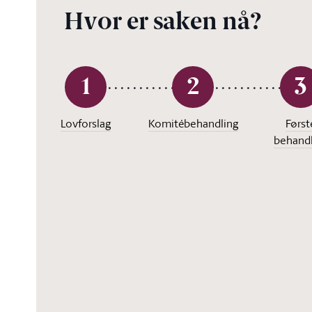
Hvor er saken nå?
1
2
3
Lovforslag
Komitébehandling
Først
behandl