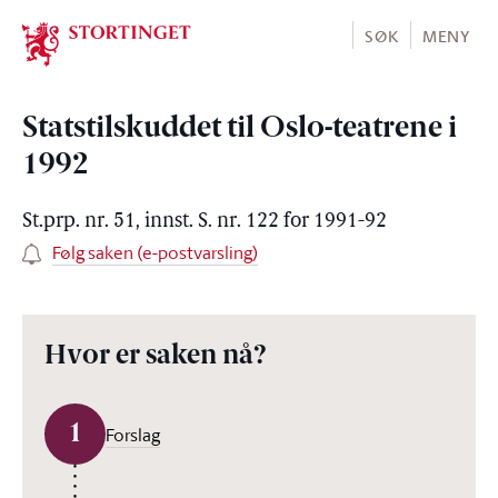
Stortinget.no
SØK
MENY
Statstilskuddet til Oslo-teatrene i
1992
St.prp. nr. 51, innst. S. nr. 122 for 1991-92
Følg saken (e-postvarsling)
Hvor er saken nå?
1
Forslag