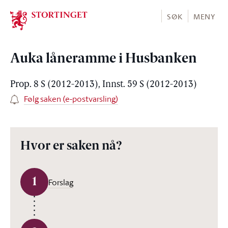
Stortinget.no
SØK
MENY
Auka låneramme i Husbanken
Prop. 8 S (2012-2013), Innst. 59 S (2012-2013)
Følg saken (e-postvarsling)
Hvor er saken nå?
1
Forslag