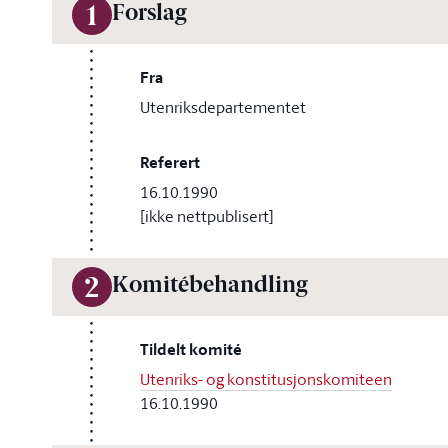
Forslag
1
Fra
Utenriksdepartementet
Referert
16.10.1990
[ikke nettpublisert]
Komitébehandling
2
Tildelt komité
Utenriks- og konstitusjonskomiteen
16.10.1990