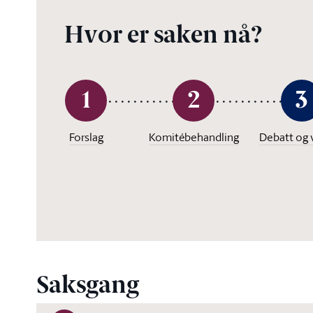
Hvor er saken nå?
1
2
3
Forslag
Komitébehandling
Debatt og 
Saksgang