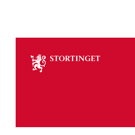
Om
stortinget