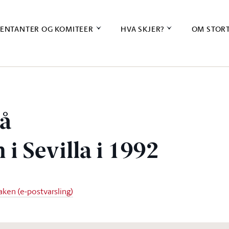
ENTANTER OG KOMITEER
HVA SKJER?
OM STOR
på
 i Sevilla i 1992
aken (e-postvarsling)