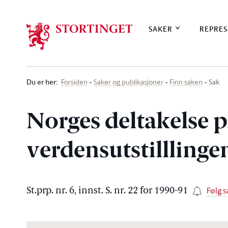
Stortinget.no
SAKER
REPRES
Du er her
:
Sak
Forsiden
Saker og publikasjoner
Finn saken
Norges deltakelse 
verdensutstilllingen
Følg s
St.prp. nr. 6, innst. S. nr. 22 for 1990-91