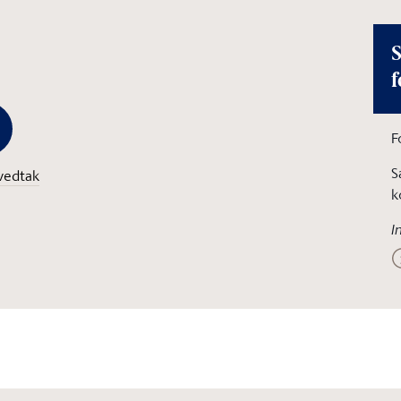
S
f
F
S
vedtak
k
I