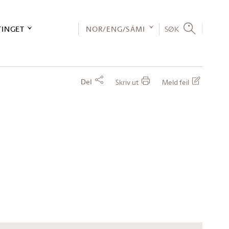
TINGET
NOR/ENG/SÁMI
SØK
Del
Skriv ut
Meld feil