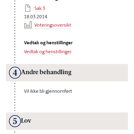
Sak 3
18.03.2014
Voteringsoversikt
Vedtak og henstillinger
Vedtak og henstillinger
4
Andre behandling
Vil ikke bli gjennomført
5
Lov