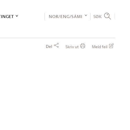
TINGET
NOR/ENG/SÁMI
SØK
Del
Skriv ut
Meld feil