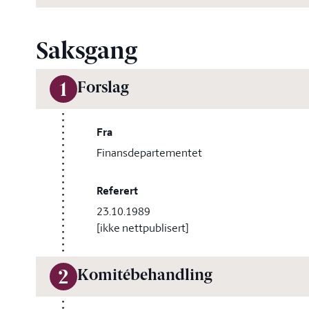
Saksgang
Forslag
1
Fra
Finansdepartementet
Referert
23.10.1989
[ikke nettpublisert]
Komitébehandling
2