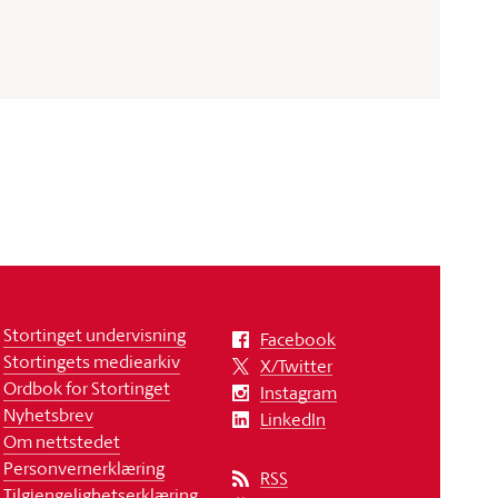
Stortinget undervisning
Facebook
Stortingets mediearkiv
X/Twitter
Ordbok for Stortinget
Instagram
Nyhetsbrev
LinkedIn
Om nettstedet
Personvernerklæring
RSS
Tilgjengelighetserklæring