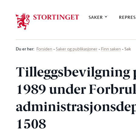
Stortinget.no
SAKER
REPRES
Du er her
:
Sak
Forsiden
Saker og publikasjoner
Finn saken
Tilleggsbevilgning 
1989 under Forbruk
administrasjonsdep
1508