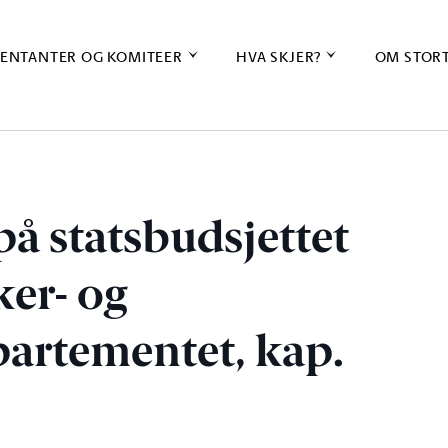
ENTANTER OG KOMITEER
HVA SKJER?
OM STOR
på statsbudsjettet
er- og
artementet, kap.