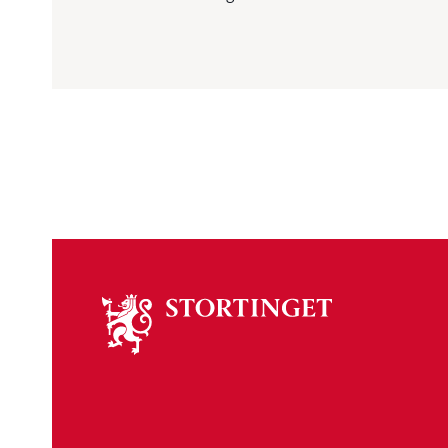
Om
stortinget