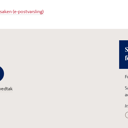
 saken (e-postvarsling)
S
f
F
S
vedtak
a
I