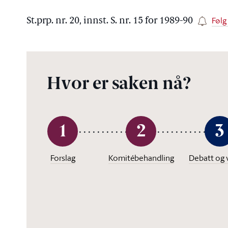
Følg
St.prp. nr. 20, innst. S. nr. 15 for 1989-90
Hvor er saken nå?
1
2
3
Forslag
Komitébehandling
Debatt og 