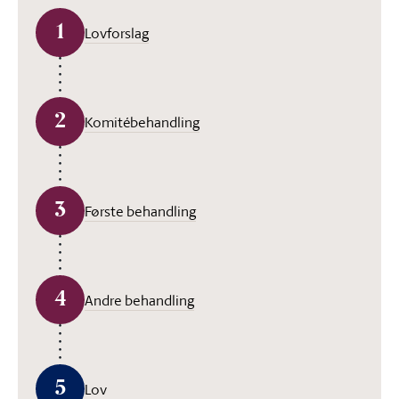
1
Lovforslag
2
Komitébehandling
3
Første behandling
4
Andre behandling
5
Lov