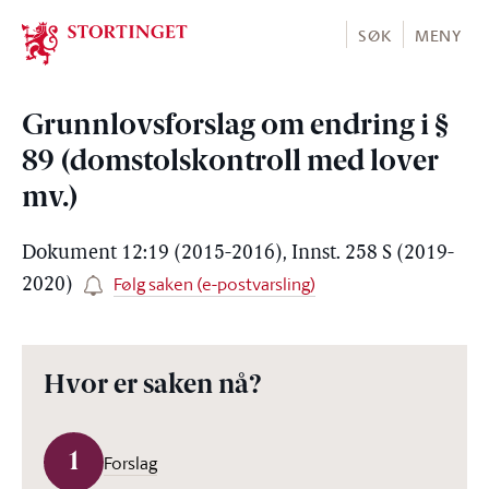
Stortinget.no
SØK
MENY
Grunnlovsforslag om endring i §
89 (domstolskontroll med lover
mv.)
Dokument 12:19 (2015-2016), Innst. 258 S (2019-
Følg saken (e-postvarsling)
2020)
Hvor er saken nå?
1
Forslag