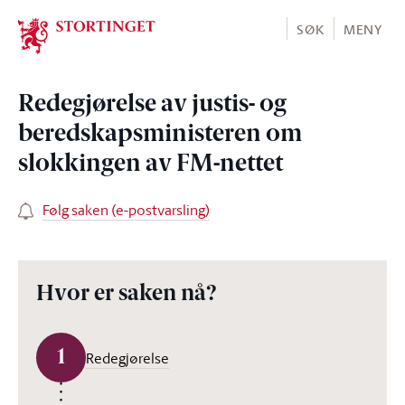
Stortinget.no
SØK
MENY
Redegjørelse av justis- og
beredskapsministeren om
slokkingen av FM-nettet
Følg saken (e-postvarsling)
Hvor er saken nå?
1
Redegjørelse