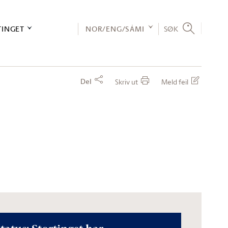
TINGET
NOR/ENG/SÁMI
SØK
Del
Skriv ut
Meld feil