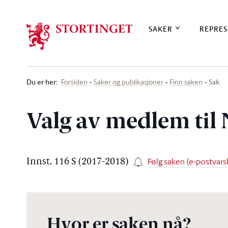
Stortinget.no
SAKER
REPRES
Du er her
:
Sak
Forsiden
Saker og publikasjoner
Finn saken
Valg av medlem ti
Følg saken (e-postvarsl
Innst. 116 S (2017-2018)
Hvor er saken nå?