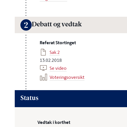
Debatt og vedtak
2
Referat Stortinget
Sak 2
13.02.2018
Se video
Voteringsoversikt
Status
Vedtak i korthet