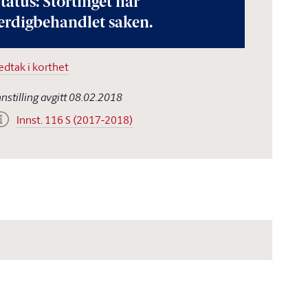
tatus: Stortinget har
erdigbehandlet saken.
edtak i korthet
nnstilling avgitt 08.02.2018
Innst. 116 S (2017-2018)