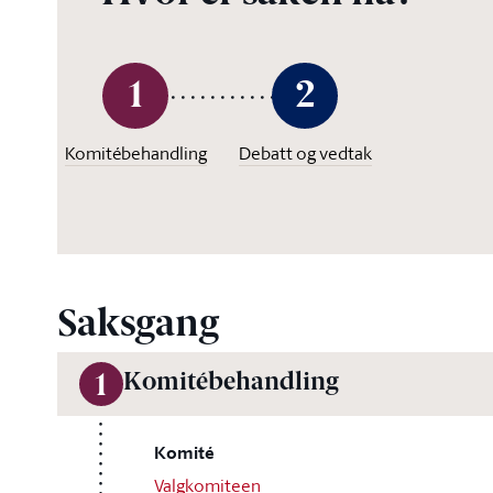
1
2
Komitébehandling
Debatt og vedtak
Saksgang
Komitébehandling
1
Komité
Valgkomiteen