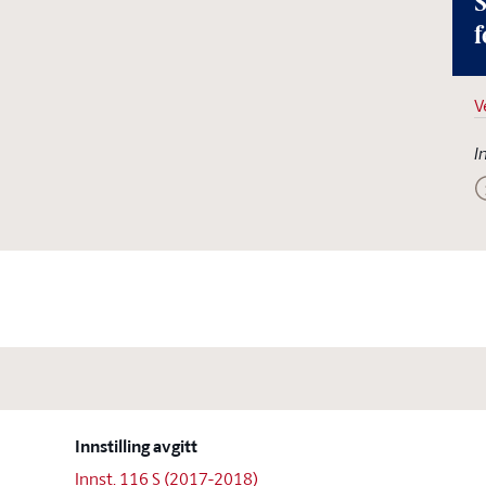
S
f
V
I
Innstilling avgitt
Innst. 116 S (2017-2018)