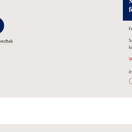
S
f
F
S
vedtak
k
V
I