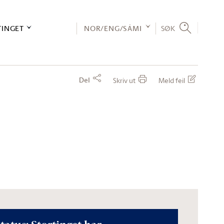
TINGET
NOR/ENG/SÁMI
SØK
Del
Skriv ut
Meld feil