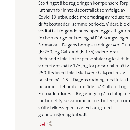
Stortinget å be regjeringen kompensere Torp
lufthavn for inntektsbortfallet som følge av
Covid-19-utbruddet, med fradrag av redusert
driftskostnader i samme periode. Videre ble d
vedtatt at følgende prinsipper legges til grunn
for bompengeinnkreving på E16 Kongsvinger
Slomarka: – Dagens bomplasseringer ved Fulu
(fv 250) og Galterud (fv 175) videreføres. –
Reduserte takster for personbiler og lastebile
videreføres på fv 175, og for personbiler på fv
250. Redusert takst skal være halvparten av
taksten på E16. – Dagens ordning med fritak f
beboere i definerte områder på Galterud og
Fulu videreføres. – Regjeringen går i dialog m
Innlandet fylkeskommune med intensjon om
skilte fylkesvegen over Edsberg med
gjennomkjøring forbudt.
Del