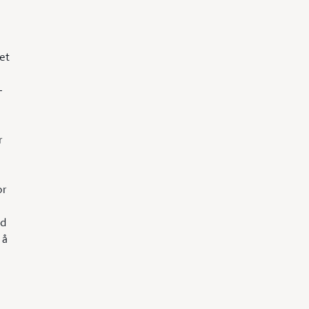
e
et
–
r
or
ed
 å