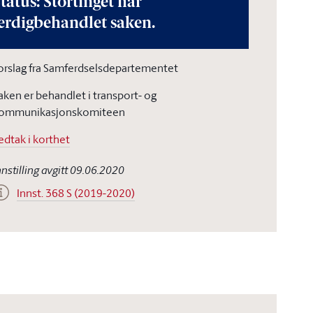
tatus: Stortinget har
erdigbehandlet saken.
orslag fra Samferdselsdepartementet
aken er behandlet i transport- og
ommunikasjonskomiteen
edtak i korthet
nnstilling avgitt 09.06.2020
Innst. 368 S (2019-2020)