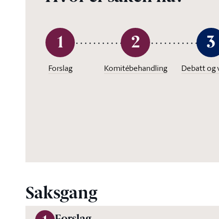
1
2
3
Forslag
Komitébehandling
Debatt og 
Saksgang