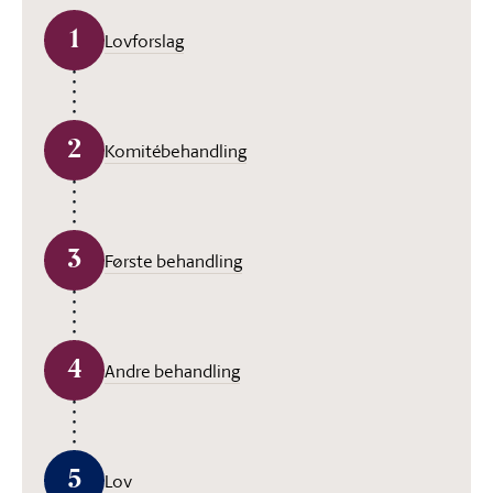
1
Lovforslag
2
Komitébehandling
3
Første behandling
4
Andre behandling
5
Lov