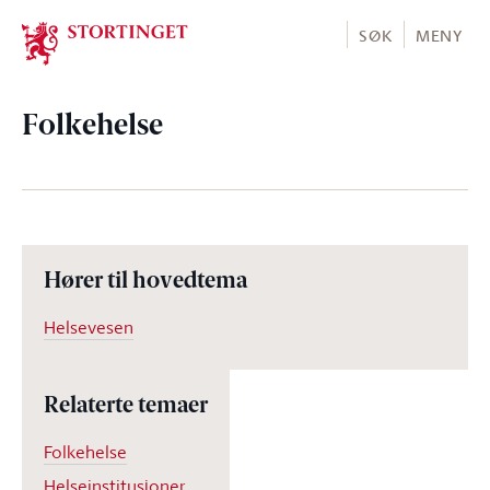
Stortinget.no
SØK
MENY
Folkehelse
Hører til hovedtema
Helsevesen
Relaterte temaer
Folkehelse
Helseinstitusjoner