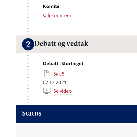
Komité
Valgkomiteen
Debatt og vedtak
2
Debatt i Stortinget
Sak 5
07.12.2021
Se video
Status