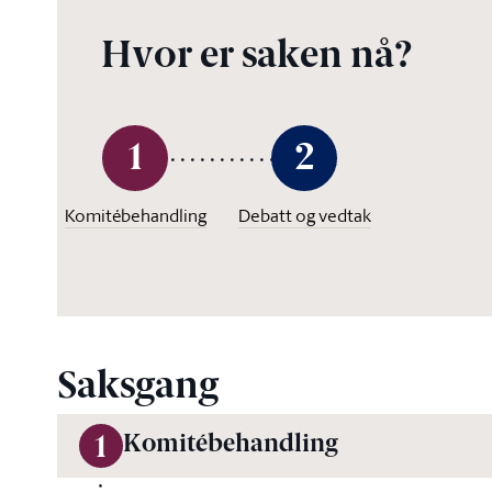
Hvor er saken nå?
1
2
Komitébehandling
Debatt og vedtak
Saksgang
Komitébehandling
1