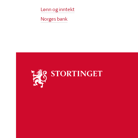
Lønn og inntekt
Norges bank
Om
stortinget