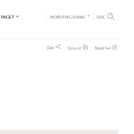
TINGET
NOR/ENG/SÁMI
SØK
Del
Skriv ut
Meld feil