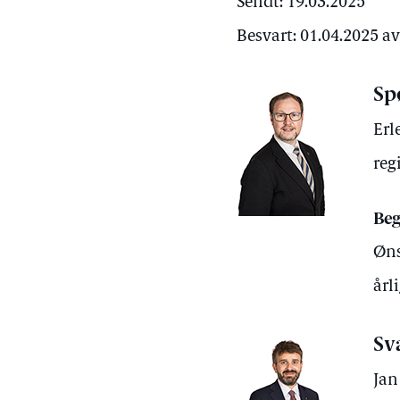
Sendt: 19.03.2025
Besvart: 01.04.2025 a
Sp
Erl
reg
Beg
Øns
årl
Sv
Jan