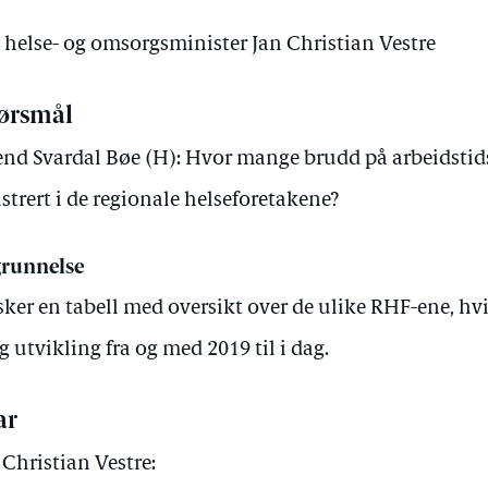
v helse- og omsorgsminister Jan Christian Vestre
ørsmål
end Svardal Bøe (H): Hvor mange brudd på arbeidsti
istrert i de regionale helseforetakene?
runnelse
ker en tabell med oversikt over de ulike RHF-ene, hv
ig utvikling fra og med 2019 til i dag.
ar
 Christian Vestre: