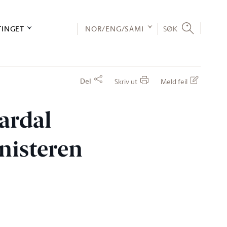
TINGET
NOR/ENG/SÁMI
SØK
Del
Skriv ut
Meld feil
vardal
inisteren