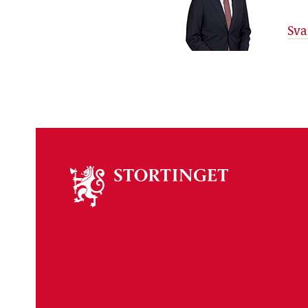
Sva
Om
stortinget