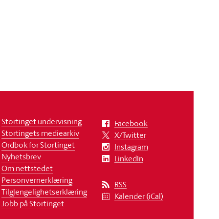
Stortinget undervisning
Facebook
Stortingets mediearkiv
X/Twitter
Ordbok for Stortinget
Instagram
Nyhetsbrev
LinkedIn
Om nettstedet
Personvernerklæring
RSS
Tilgjengelighetserklæring
Kalender (iCal)
Jobb på Stortinget