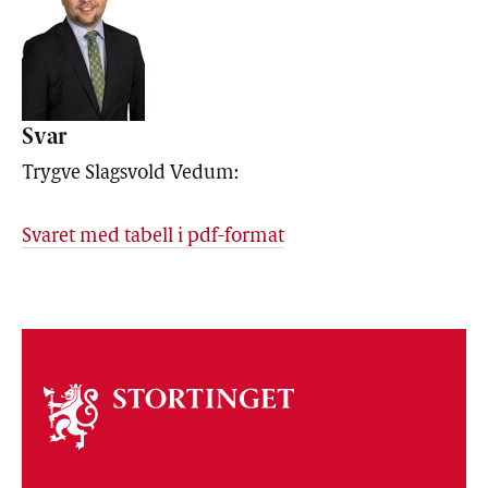
Svar
Trygve Slagsvold Vedum:
Svaret med tabell i pdf-format
Om
stortinget