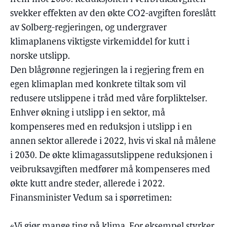
svekker effekten av den økte CO2-avgiften foreslått
av Solberg-regjeringen, og undergraver
klimaplanens viktigste virkemiddel for kutt i
norske utslipp.
Den blågrønne regjeringen la i regjering frem en
egen klimaplan med konkrete tiltak som vil
redusere utslippene i tråd med våre forpliktelser.
Enhver økning i utslipp i en sektor, må
kompenseres med en reduksjon i utslipp i en
annen sektor allerede i 2022, hvis vi skal nå målene
i 2030. De økte klimagassutslippene reduksjonen i
veibruksavgiften medfører må kompenseres med
økte kutt andre steder, allerede i 2022.
Finansminister Vedum sa i spørretimen:
«Vi gjør mange ting på klima. For eksempel styrker