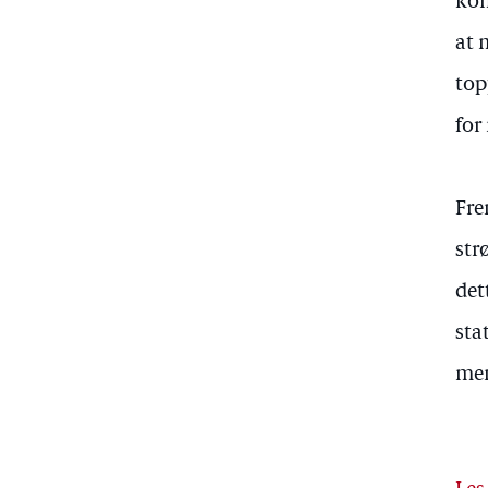
kom
at 
top
for
Fre
str
det
sta
men