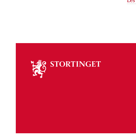
Les
Om
stortinget