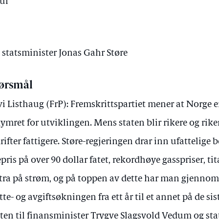
tur
v statsminister Jonas Gahr Støre
ørsmål
vi Listhaug (FrP): Fremskrittspartiet mener at Norge er 
ymret for utviklingen. Mens staten blir rikere og riker
rifter fattigere. Støre-regjeringen drar inn ufattelige b
epris på over 90 dollar fatet, rekordhøye gasspriser, ti
tra på strøm, og på toppen av dette har man gjennomf
tte- og avgiftsøkningen fra ett år til et annet på de sis
iten til finansminister Trygve Slagsvold Vedum og sta