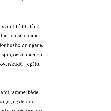
 tur til å bli flådd.
om har minst, rammes
 for husholdningene.
sasjon, og vi hører om
 overskudd – og litt
llhardt rammer både
stiger, og de kan