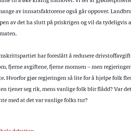
me til å øke kraftig framover. Vi ser at gjødselprisene 
mange av innsatsfaktorene også går oppover. Landbru
pen av det ha slutt på priskrigen og vil da tydeligvis 
 maten.
mskrittspartiet har foreslått å redusere drivstoffavgi
øm, fjerne avgiftene, fjerne momsen – men regjeringen
te. Hvorfor gjør regjeringen så lite for å hjelpe folk fle
ten tjener seg rik, mens vanlige folk blir flådd? Var de
te med at det var vanlige folks tur?