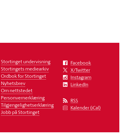
Stortinget undervisning
Facebook
Stortingets mediearkiv
X/Twitter
Ordbok for Stortinget
Instagram
Nyhetsbrev
LinkedIn
Om nettstedet
Personvernerklæring
RSS
Tilgjengelighetserklæring
Kalender (iCal)
Jobb på Stortinget