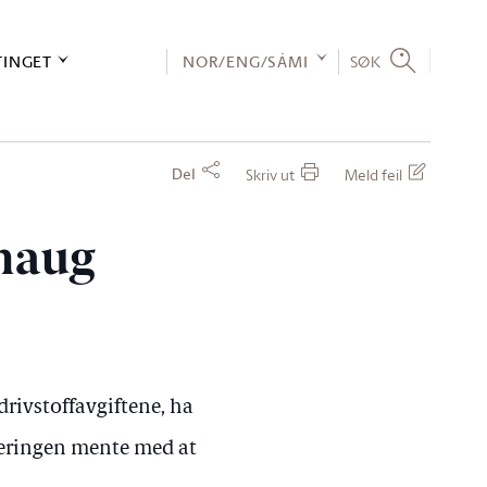
TINGET
NOR/ENG/SÁMI
SØK
Del
Skriv ut
Meld feil
thaug
drivstoffavgiftene, ha
jeringen mente med at