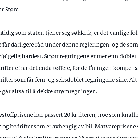
r Støre.
tidig som staten tjener seg søkkrik, er det vanlige folks
e får dårligere råd under denne regjeringen, og de s
vfølgelig hardest. Strømregningene er mer enn doblet
riftene har det enda tøffere, for de får ingen kompen
rifter som får fem- og seksdoblet regningene sine. Alt
 – går altså til å dekke strømregningen.
vstoffprisene har passert 20 kr literen, noe som kna
k og bedrifter som er avhengig av bil. Matvareprisene 