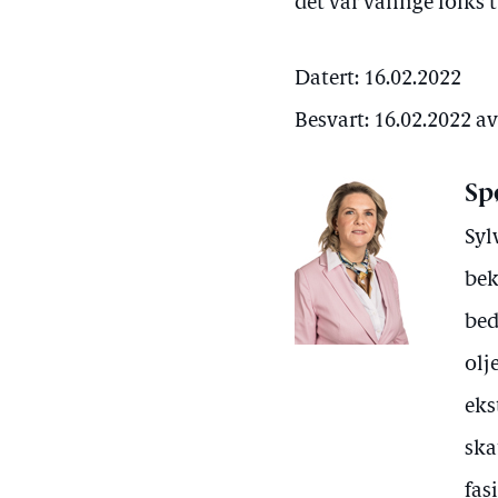
det var vanlige folks 
Datert: 16.02.2022
Besvart: 16.02.2022 a
Sp
Syl
bek
bed
olj
eks
ska
fas