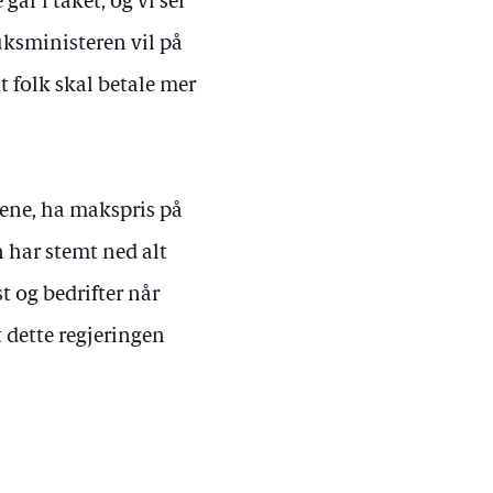
går i taket, og vi ser
ksministeren vil på
at folk skal betale mer
ftene, ha makspris på
 har stemt ned alt
st og bedrifter når
t dette regjeringen