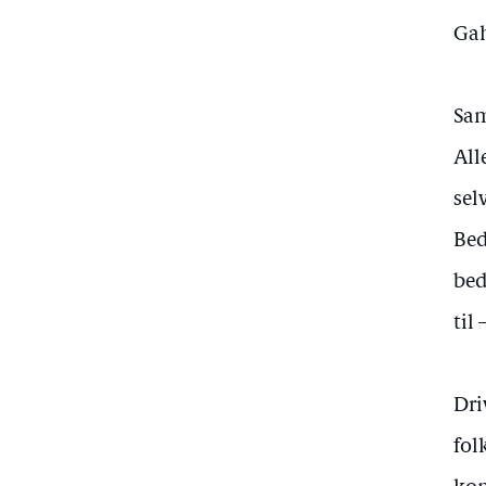
Gah
Sam
All
sel
Bed
bed
til
Dri
fol