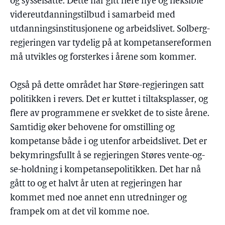
og sysselsatte. Dette har gitt flere nye og fleksible
videreutdanningstilbud i samarbeid med
utdanningsinstitusjonene og arbeidslivet. Solberg-
regjeringen var tydelig på at kompetansereformen
må utvikles og forsterkes i årene som kommer.
Også på dette området har Støre-regjeringen satt
politikken i revers. Det er kuttet i tiltaksplasser, og
flere av programmene er svekket de to siste årene.
Samtidig øker behovene for omstilling og
kompetanse både i og utenfor arbeidslivet. Det er
bekymringsfullt å se regjeringen Støres vente-og-
se-holdning i kompetansepolitikken. Det har nå
gått to og et halvt år uten at regjeringen har
kommet med noe annet enn utredninger og
frampek om at det vil komme noe.