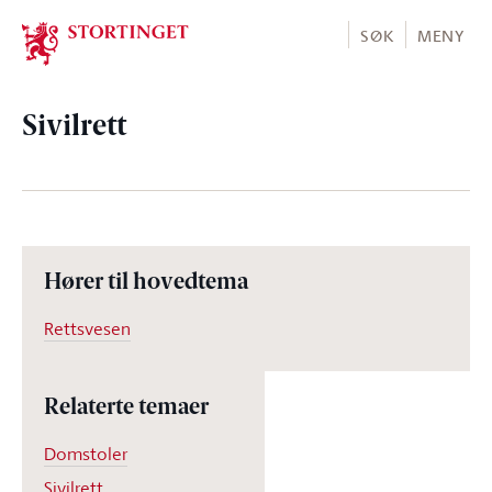
Stortinget.no
SØK
MENY
Sivilrett
Hører til hovedtema
Rettsvesen
Relaterte temaer
Domstoler
Sivilrett