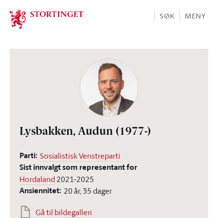
Stortinget.no
SØK
MENY
Lysbakken, Audun
(1977-)
Parti:
Sosialistisk Venstreparti
Sist innvalgt som representant for
Hordaland
2021-2025
Ansiennitet:
20 år, 35 dager
Gå til bildegalleri