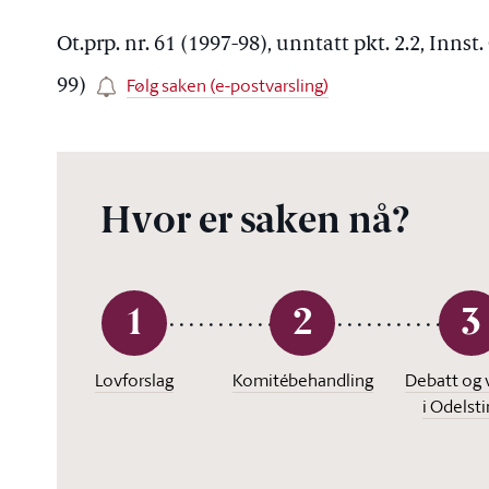
Ot.prp. nr. 61 (1997-98), unntatt pkt. 2.2, Innst.
Følg saken (e-postvarsling)
99)
Hvor er saken nå?
1
2
3
Lovforslag
Komitébehandling
Debatt og 
i Odelst