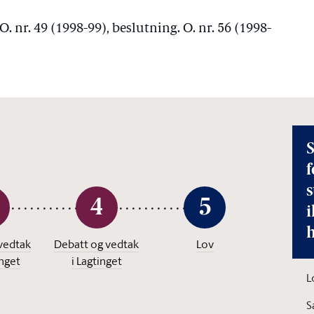
 O. nr. 49 (1998-99), beslutning. O. nr. 56 (1998-
S
f
4
5
i
vedtak
Debatt og vedtak
Lov
inget
i Lagtinget
L
S