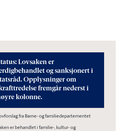
tatus: Lovsaken er
erdigbehandlet og sanksjonert i
statsråd. Opplysninger om
krafttredelse fremgår nederst i
høyre kolonne.
ovforslag fra Barne- og familiedepartementet
aken er behandlet i familie-, kultur- og