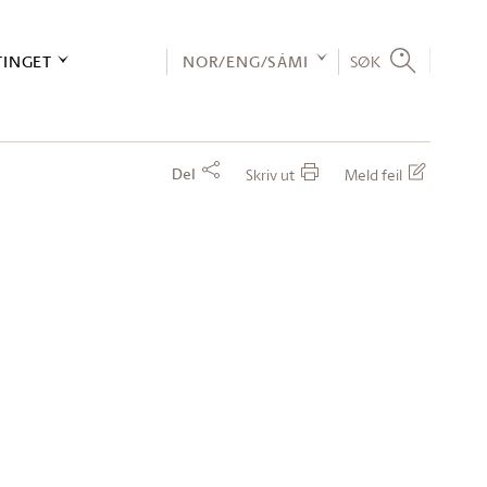
TINGET
NOR/ENG/SÁMI
SØK
Del
Skriv ut
Meld feil