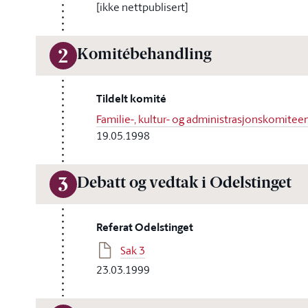
[ikke nettpublisert]
Komitébehandling
2
Tildelt komité
Familie-, kultur- og administrasjonskomitee
19.05.1998
Debatt og vedtak i Odelstinget
3
Referat Odelstinget
Sak 3
23.03.1999