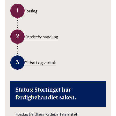
1
Forslag
2
Komitébehandling
3
Debatt og vedtak
Status: Stortinget har
ferdigbehandlet saken.
Forslag fra Utenriksdepartementet