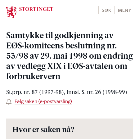
Stortinget.no
SØK
MENY
Samtykke til godkjenning av
EØS-komiteens beslutning nr.
53/98 av 29. mai 1998 om endring
av vedlegg XIX i EØS-avtalen om
forbrukervern
St.prp. nr. 87 (1997-98), Innst. S. nr. 26 (1998-99)
Følg saken (e-postvarsling)
Hvor er saken nå?