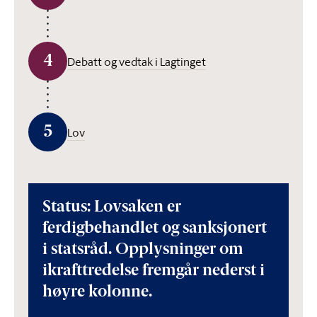
4
Debatt og vedtak i Lagtinget
5
Lov
Status: Lovsaken er
ferdigbehandlet og sanksjonert
i statsråd. Opplysninger om
ikrafttredelse fremgår nederst i
høyre kolonne.