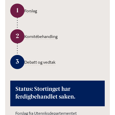
1
Forslag
2
Komitébehandling
3
Debatt og vedtak
Status: Stortinget har
ferdigbehandlet saken.
Forslag fra Utenriksdepartementet