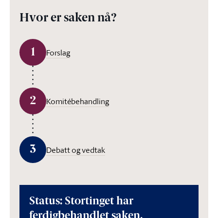
Hvor er saken nå?
1
Forslag
2
Komitébehandling
3
Debatt og vedtak
Status: Stortinget har
ferdigbehandlet saken.