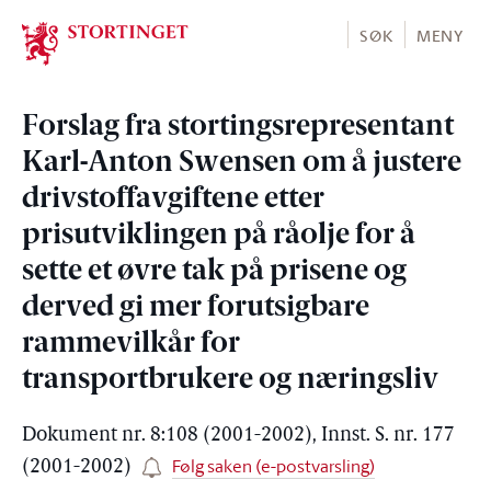
Stortinget.no
SØK
MENY
Forslag fra stortingsrepresentant
Karl-Anton Swensen om å justere
drivstoffavgiftene etter
prisutviklingen på råolje for å
sette et øvre tak på prisene og
derved gi mer forutsigbare
rammevilkår for
transportbrukere og næringsliv
Dokument nr. 8:108 (2001-2002), Innst. S. nr. 177
Følg saken (e-postvarsling)
(2001-2002)