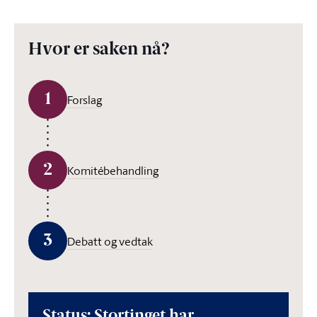
Hvor er saken nå?
1
Forslag
2
Komitébehandling
3
Debatt og vedtak
Status: Stortinget har