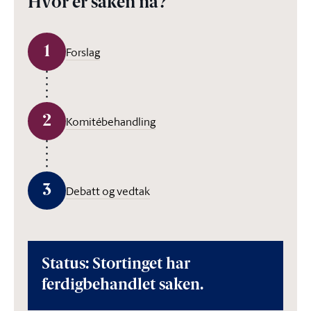
Hvor er saken nå?
1
Forslag
2
Komitébehandling
3
Debatt og vedtak
Status: Stortinget har
ferdigbehandlet saken.