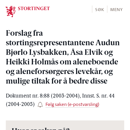
Stortinget.no
SØK
MENY
Forslag fra
stortingsrepresentantene Audun
Bjørlo Lysbakken, Åsa Elvik og
Heikki Holmås om aleneboende
og aleneforsørgeres levekår, og
mulige tiltak for å bedre disse
Dokument nr. 8:88 (2003-2004), Innst. S. nr. 44
Følg saken (e-postvarsling)
(2004-2005)