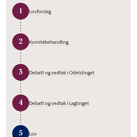
1
Lovforslag
2
Komitébehandling
3
Debatt og vedtak i Odelstinget
4
Debatt og vedtak i Lagtinget
5
Lov