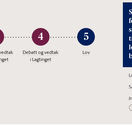
S
f
s
4
5
l
vedtak
Debatt og vedtak
Lov
inget
i Lagtinget
L
S
I