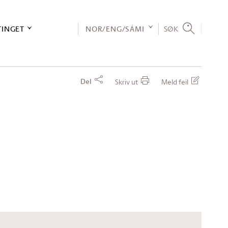
TINGET
NOR/ENG/SÁMI
SØK
Del
Skriv ut
Meld feil