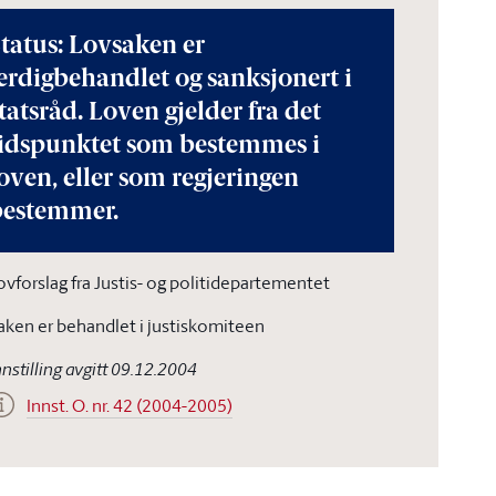
tatus: Lovsaken er
erdigbehandlet og sanksjonert i
tatsråd. Loven gjelder fra det
tidspunktet som bestemmes i
oven, eller som regjeringen
bestemmer.
ovforslag fra Justis- og politidepartementet
aken er behandlet i justiskomiteen
nnstilling avgitt 09.12.2004
Innst. O. nr. 42 (2004-2005)