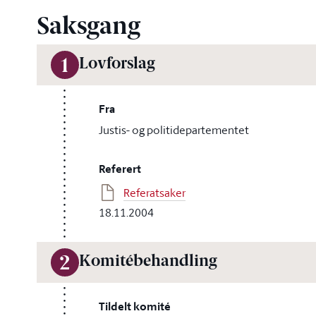
Saksgang
Lovforslag
1
Fra
Justis- og politidepartementet
Referert
Referatsaker
18.11.2004
Komitébehandling
2
Tildelt komité