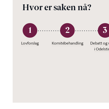
Hvor er saken nå?
1
2
3
Lovforslag
Komitébehandling
Debatt og 
i Odelst