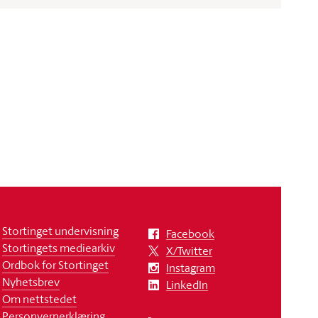
Stortinget undervisning
Facebook
Stortingets mediearkiv
X/Twitter
Ordbok for Stortinget
Instagram
Nyhetsbrev
LinkedIn
Om nettstedet
Personvernerklæring