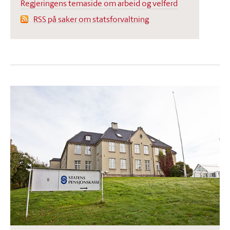
Regjeringens temaside om arbeid og velferd
RSS på saker om statsforvaltning