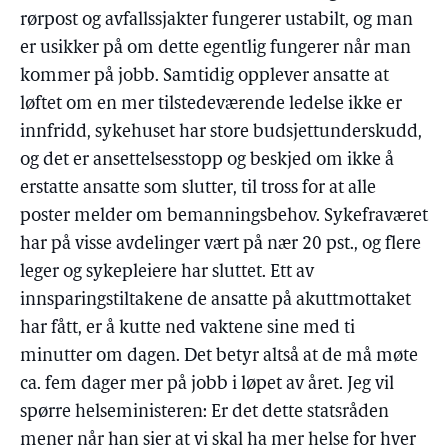
rørpost og avfallssjakter fungerer ustabilt, og man
er usikker på om dette egentlig fungerer når man
kommer på jobb. Samtidig opplever ansatte at
løftet om en mer tilstedeværende ledelse ikke er
innfridd, sykehuset har store budsjettunderskudd,
og det er ansettelsesstopp og beskjed om ikke å
erstatte ansatte som slutter, til tross for at alle
poster melder om bemanningsbehov. Sykefraværet
har på visse avdelinger vært på nær 20 pst., og flere
leger og sykepleiere har sluttet. Ett av
innsparingstiltakene de ansatte på akuttmottaket
har fått, er å kutte ned vaktene sine med ti
minutter om dagen. Det betyr altså at de må møte
ca. fem dager mer på jobb i løpet av året. Jeg vil
spørre helseministeren: Er det dette statsråden
mener når han sier at vi skal ha mer helse for hver