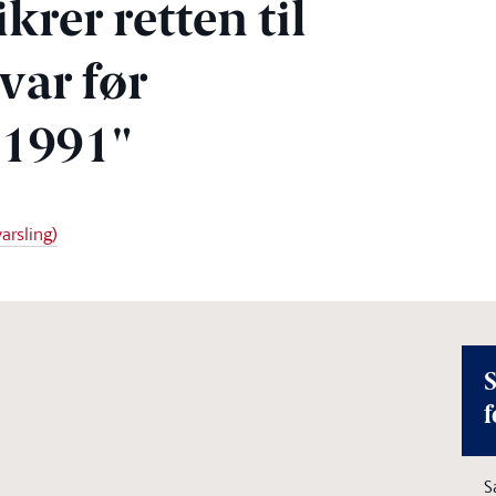
rer retten til
var før
 1991"
arsling)
S
f
S