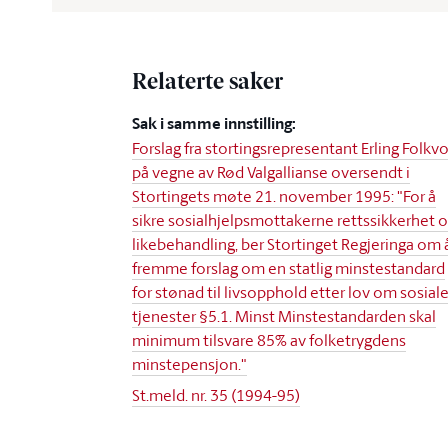
Relaterte saker
Sak i samme innstilling:
Forslag fra stortingsrepresentant Erling Folkv
på vegne av Rød Valgallianse oversendt i
Stortingets møte 21. november 1995: "For å
sikre sosialhjelpsmottakerne rettssikkerhet 
likebehandling, ber Stortinget Regjeringa om 
fremme forslag om en statlig minstestandard
for stønad til livsopphold etter lov om sosial
tjenester §5.1. Minst Minstestandarden skal
minimum tilsvare 85% av folketrygdens
minstepensjon."
St.meld. nr. 35 (1994-95)