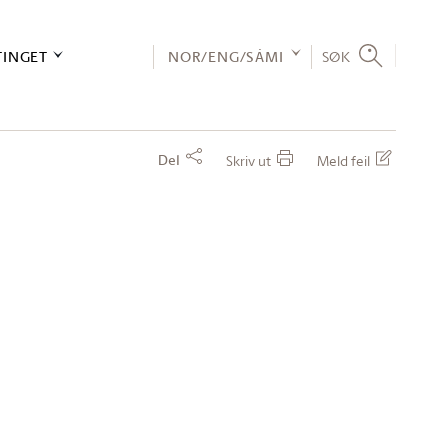
TINGET
NOR/ENG/SÁMI
SØK
Del
Skriv ut
Meld feil