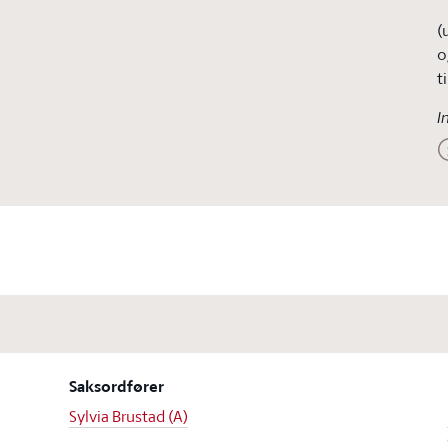
(
o
t
I
Saksordfører
Sylvia Brustad (A)